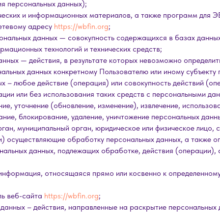
я персональных данных);
ических и информационных материалов, а также программ для 
сетевому адресу
https://wbfin.org
;
ональных данных — совокупность содержащихся в базах данных
мационных технологий и технических средств;
анных — действия, в результате которых невозможно определит
альных данных конкретному Пользователю или иному субъекту 
х – любое действие (операция) или совокупность действий (оп
ции или без использования таких средств с персональными дан
ие, уточнение (обновление, изменение), извлечение, использов
ание, блокирование, удаление, уничтожение персональных данн
рган, муниципальный орган, юридическое или физическое лицо, 
ли) осуществляющие обработку персональных данных, а также 
нальных данных, подлежащих обработке, действия (операции)
 информация, относящаяся прямо или косвенно к определенном
ль веб-сайта
https://wbfin.org
;
 данных – действия, направленные на раскрытие персональных 