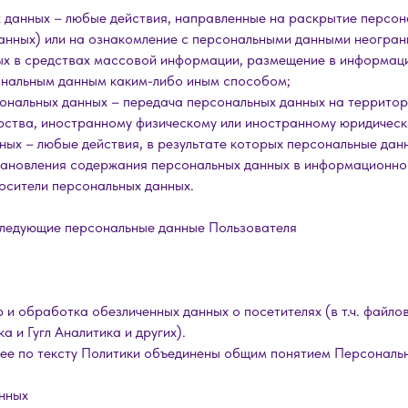
х данных – любые действия, направленные на раскрытие персо
анных) или на ознакомление с персональными данными неограни
х в средствах массовой информации, размещение в информац
сональным данным каким-либо иным способом;
сональных данных – передача персональных данных на террито
рства, иностранному физическому или иностранному юридическ
нных – любые действия, в результате которых персональные да
ановления содержания персональных данных в информационной
осители персональных данных.
ледующие персональные данные Пользователя
р и обработка обезличенных данных о посетителях (в т.ч. файло
 и Гугл Аналитика и других).
лее по тексту Политики объединены общим понятием Персональ
нных